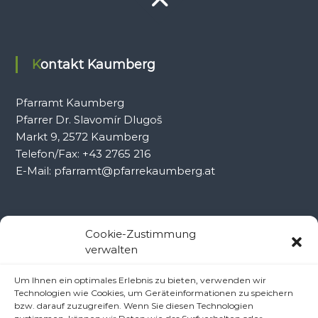
Kontakt Kaumberg
Pfarramt Kaumberg
Pfarrer Dr. Slavomír Dlugoš
Markt 9, 2572 Kaumberg
Telefon/Fax: +43 2765 216
E-Mail: pfarramt@pfarrekaumberg.at
Kontakt Ramsau
Cookie-Zustimmung
verwalten
Pfarramt Ramsau
Um Ihnen ein optimales Erlebnis zu bieten, verwenden wir
Pfarrer Dr. Slavomír Dlugoš
Technologien wie Cookies, um Geräteinformationen zu speichern
Oberdörfl 8, 3172 Ramsau
bzw. darauf zuzugreifen. Wenn Sie diesen Technologien