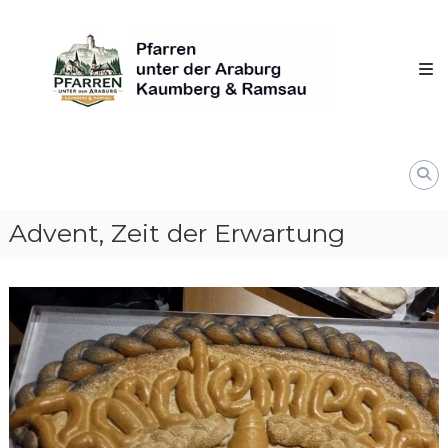
Skip
Pfarren
to
unter
content
derAraburg
in
Kaumberg
Advent, Zeit der Erwartung