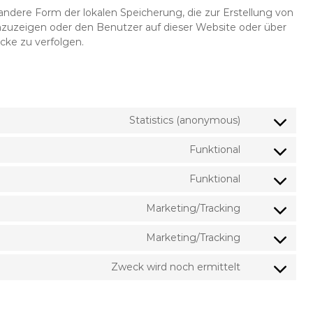
 andere Form der lokalen Speicherung, die zur Erstellung von
uzeigen oder den Benutzer auf dieser Website oder über
ke zu verfolgen.
Statistics (anonymous)
Consent
to
Funktional
service
Consent
burst-
to
Funktional
statistics
service
Consent
complianz
to
Marketing/Tracking
service
Consent
wordpress
to
Marketing/Tracking
service
Consent
google-
to
Zweck wird noch ermittelt
fonts
service
Consent
google-
to
maps
service