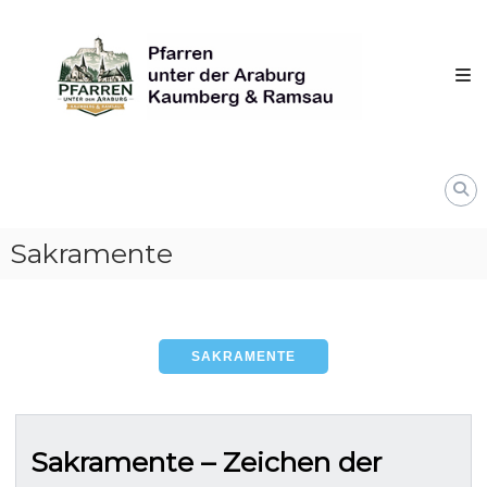
Skip
Pfarren
to
unter
content
derAraburg
in
Kaumberg
Sakramente
SAKRAMENTE
Sakramente – Zeichen der