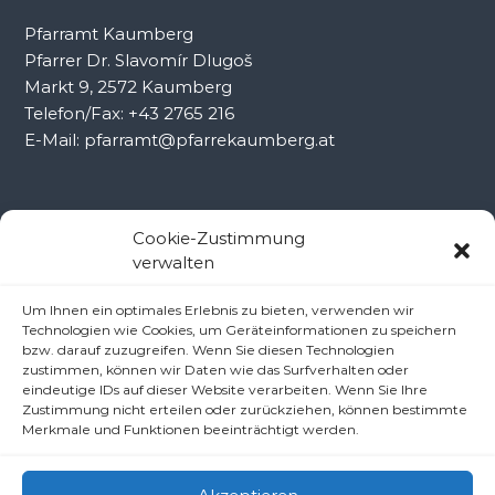
Pfarramt Kaumberg
Pfarrer Dr. Slavomír Dlugoš
Markt 9, 2572 Kaumberg
Telefon/Fax: +43 2765 216
E-Mail: pfarramt@pfarrekaumberg.at
Kontakt Ramsau
Cookie-Zustimmung
verwalten
Pfarramt Ramsau
Um Ihnen ein optimales Erlebnis zu bieten, verwenden wir
Pfarrer Dr. Slavomír Dlugoš
Technologien wie Cookies, um Geräteinformationen zu speichern
Oberdörfl 8, 3172 Ramsau
bzw. darauf zuzugreifen. Wenn Sie diesen Technologien
Telefon: +43 2764 8240
zustimmen, können wir Daten wie das Surfverhalten oder
eindeutige IDs auf dieser Website verarbeiten. Wenn Sie Ihre
E-Mail: pfarre.ramsau@gmx.at
Zustimmung nicht erteilen oder zurückziehen, können bestimmte
Merkmale und Funktionen beeinträchtigt werden.