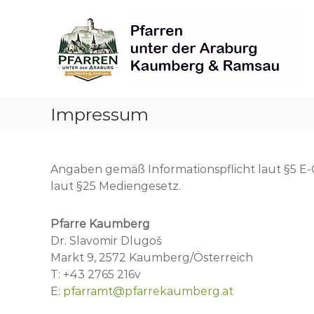
Skip
Pfarren
to
unter
content
derAraburg
in
Kaumberg
Impressum
Angaben gemäß Informationspflicht laut §5
laut §25 Mediengesetz.
Pfarre Kaumberg
Dr. Slavomir Dlugoš
Markt 9, 2572 Kaumberg/Österreich
T: +43 2765 216v
E:
pfarramt@pfarrekaumberg.at