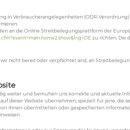
ng in Verbraucherangelegenheiten (ODR-Verordnung) m
rmieren.
den an die Online Streitbeilegungsplattform der Europ
dex.cfm?event=main.home2.show&lng=DE
zu richten. Die
ir nicht bereit oder verpflichtet sind, an Streitbeilegu
bsite
ndig weiter und bemühen uns korrekte und aktuelle Inf
 auf dieser Website übernehmen, speziell für jene, die se
 die von Ihnen übermittelten oder gespeicherten Infor
hinweisen.