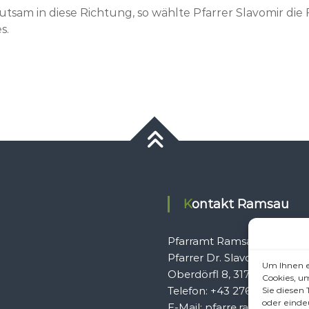
sam in diese Richtung, so wählte Pfarrer Slavomir die
s.
Kontakt Ramsau
Pfarramt Ramsau
Pfarrer Dr. Slavomír Dlugo
Um Ihnen e
Oberdörfl 8, 3172 Ramsau
Cookies, u
Telefon: +43 2764 8240
Sie diesen
oder einde
E-Mail: pfarre.ramsau@gmx