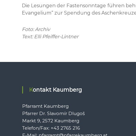
Die Lesungen der Fastensonntage führen behut
Evangelium“ zur Spendung des Aschenkreuze
Foto: Archiv
Text: Elli Pfeiffer-Lintner
Kontakt Kaumberg
Pfarramt Kaumberg
Pfarrer Dr. Slavomír Dlugoš
Markt 9, 2572 Kaumberg
Telefon/Fax: +43 2765 216
E-Mail: pfarramt@pfarrekaumberg.at