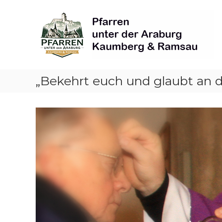
Skip
Pfarren
to
unter
content
derAraburg
in
Kaumberg
„Bekehrt euch und glaubt an 