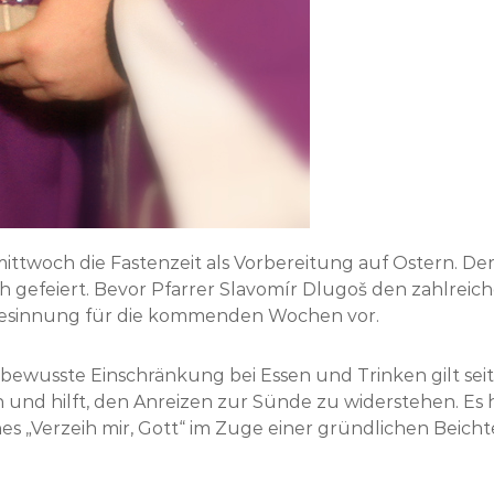
mittwoch die Fastenzeit als Vorbereitung auf Ostern. De
ch gefeiert. Bevor Pfarrer Slavomír Dlugoš den zahlrei
r Besinnung für die kommenden Wochen vor.
ie bewusste Einschränkung bei Essen und Trinken gilt seit 
lin und hilft, den Anreizen zur Sünde zu widerstehen. Es
es „Verzeih mir, Gott“ im Zuge einer gründlichen Beic