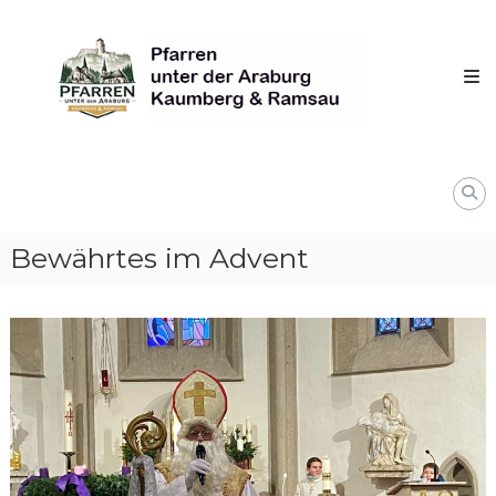
Skip
Pfarren
to
unter
content
derAraburg
in
Kaumberg
Bewährtes im Advent