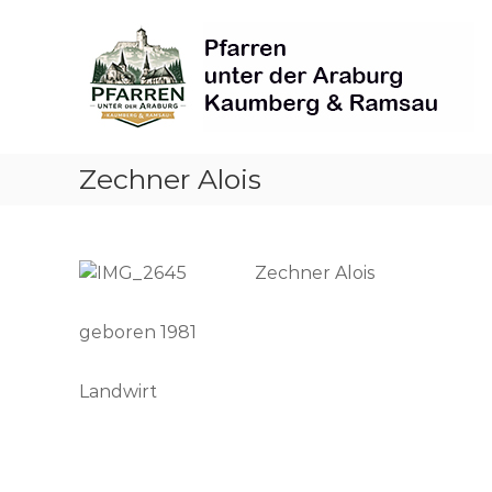
Skip
Pfarren
to
unter
content
derAraburg
in
Kaumberg
Zechner Alois
Zechner Alois
geboren 1981
Landwirt