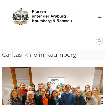
Skip
Pfarren
to
unter
content
derAraburg
in
Kaumberg
Caritas-Kino in Kaumberg