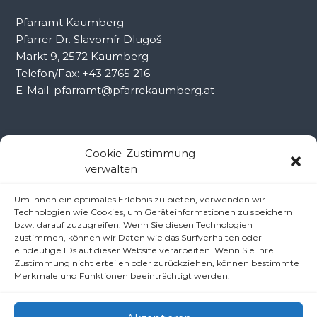
Pfarramt Kaumberg
Pfarrer Dr. Slavomír Dlugoš
Markt 9, 2572 Kaumberg
Telefon/Fax: +43 2765 216
E-Mail: pfarramt@pfarrekaumberg.at
Kontakt Ramsau
Cookie-Zustimmung
verwalten
Pfarramt Ramsau
Um Ihnen ein optimales Erlebnis zu bieten, verwenden wir
Pfarrer Dr. Slavomír Dlugoš
Technologien wie Cookies, um Geräteinformationen zu speichern
Oberdörfl 8, 3172 Ramsau
bzw. darauf zuzugreifen. Wenn Sie diesen Technologien
zustimmen, können wir Daten wie das Surfverhalten oder
Telefon: +43 2764 8240
eindeutige IDs auf dieser Website verarbeiten. Wenn Sie Ihre
E-Mail: pfarre.ramsau@gmx.at
Zustimmung nicht erteilen oder zurückziehen, können bestimmte
Merkmale und Funktionen beeinträchtigt werden.