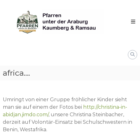
Skip
Pfarren
to
unter
content
derAraburg
in
Kaumberg
africa….
Umringt von einer Gruppe fröhlicher Kinder sieht
man sie auf einem der Fotos bei
http://christina-in-
abidjan.jimdo.com/
, unsere Christina Steinbacher,
derzeit auf Volontär-Einsatz bei Schulschwestern in
Benin, Westafrika.