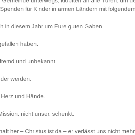
n Gemeinde unterwegs, klopften an alle Türen, um d
 Spenden für Kinder in armen Ländern mit folgende
uch in diesem Jahr um Eure guten Gaben.
gefallen haben.
n fremd und unbekannt.
rüder werden.
h Herz und Hände.
ission, nicht unser, schenkt.
ft her – Christus ist da – er verlässt uns nicht mehr