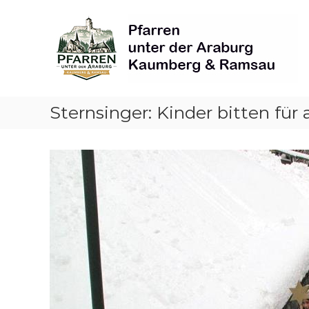
Skip
Pfarren
to
unter
content
derAraburg
in
Kaumberg
Sternsinger: Kinder bitten für