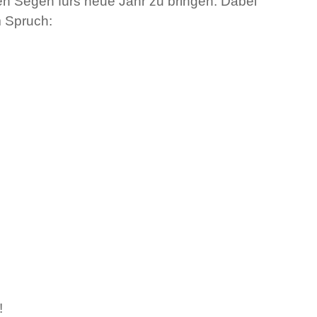
en Segen fürs neue Jahr zu bringen. Dabei
m Spruch:
!