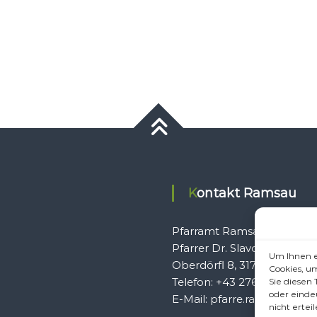
Kontakt Ramsau
Pfarramt Ramsau
Pfarrer Dr. Slavomír Dlugo
Um Ihnen e
Oberdörfl 8, 3172 Ramsau
Cookies, u
Telefon: +43 2764 8240
Sie diesen
oder einde
E-Mail: pfarre.ramsau@gmx
nicht erte