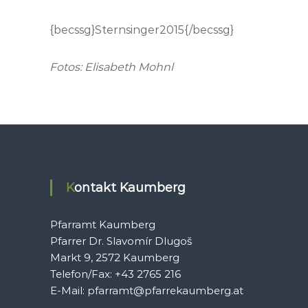
{becssg}Sternsinger2015{/becssg}
Fotos: Elisabeth Mohnl
Kontakt Kaumberg
Pfarramt Kaumberg
Pfarrer Dr. Slavomír Dlugoš
Markt 9, 2572 Kaumberg
Telefon/Fax: +43 2765 216
E-Mail: pfarramt@pfarrekaumberg.at