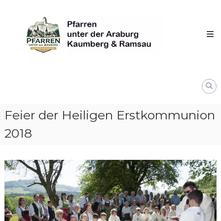
Skip
Pfarren
to
unter
content
derAraburg
in
Kaumberg
Feier der Heiligen Erstkommunion
2018