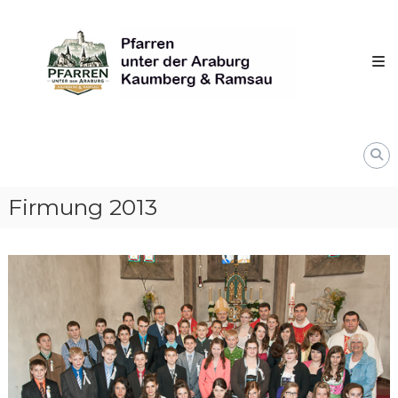
Skip
Pfarren
to
unter
content
derAraburg
in
Kaumberg
Firmung 2013