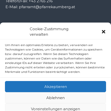
Telefon/Fax: +43 2765 216
E-Mail: pfarramt@pfarrekaumberg.at
Kontakt Ramsau
Cookie-Zustimmung
verwalten
Pfarramt Ramsau
Um Ihnen ein optimales Erlebnis zu bieten, verwenden wir
Pfarrer Dr. Slavomír Dlugoš
Technologien wie Cookies, um Geräteinformationen zu speichern
Oberdörfl 8, 3172 Ramsau
bzw. darauf zuzugreifen. Wenn Sie diesen Technologien
zustimmen, können wir Daten wie das Surfverhalten oder
Telefon: +43 2764 8240
eindeutige IDs auf dieser Website verarbeiten. Wenn Sie Ihre
E-Mail: pfarre.ramsau@gmx.at
Zustimmung nicht erteilen oder zurückziehen, können bestimmte
Merkmale und Funktionen beeinträchtigt werden.
Akzeptieren
Ablehnen
Copyright © 2026
Pfarren unter derAraburg
All rights reserved.
Voreinstellungen anzeigen