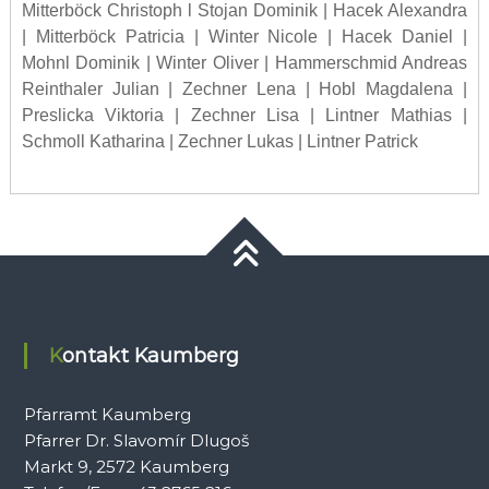
Mitterböck Christoph l Stojan Dominik | Hacek Alexandra
| Mitterböck Patricia | Winter Nicole | Hacek Daniel |
Mohnl Dominik | Winter Oliver | Hammerschmid Andreas
Reinthaler Julian | Zechner Lena | Hobl Magdalena |
Preslicka Viktoria | Zechner Lisa | Lintner Mathias |
Schmoll Katharina | Zechner Lukas | Lintner Patrick
Kontakt Kaumberg
Pfarramt Kaumberg
Pfarrer Dr. Slavomír Dlugoš
Markt 9, 2572 Kaumberg