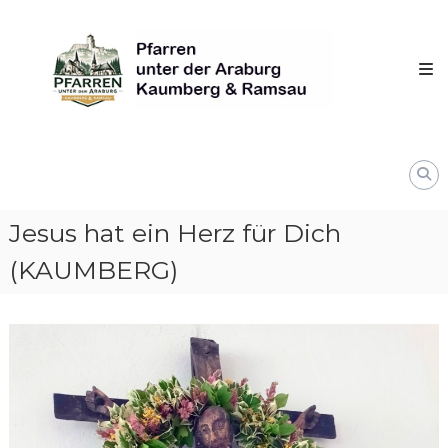
Skip
Pfarren
to
unter
content
derAraburg
in
Kaumberg
Jesus hat ein Herz für Dich
(KAUMBERG)