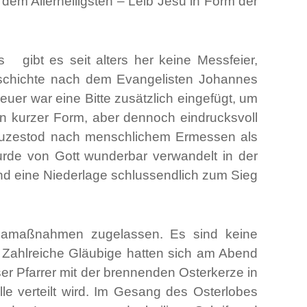
dem Allerheiligsten – Leib Jesu in Form der
 gibt es seit alters her keine Messfeier,
eschichte nach dem Evangelisten Johannes
uer war eine Bitte zusätzlich eingefügt, um
In kurzer Form, aber dennoch eindrucksvoll
 Kreuzestod nach menschlichem Ermessen als
urde von Gott wunderbar verwandelt in der
nd eine Niederlage schlussendlich zum Sieg
ronamaßnahmen zugelassen. Es sind keine
 Zahlreiche Gläubige hatten sich am Abend
r Pfarrer mit der brennenden Osterkerze in
le verteilt wird. Im Gesang des Osterlobes