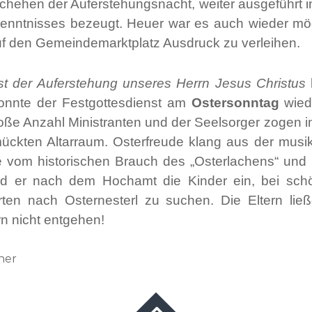
schehen der Auferstehungsnacht, weiter ausgeführt i
enntnisses bezeugt. Heuer war es auch wieder mö
auf den Gemeindemarktplatz Ausdruck zu verleihen.
t der Auferstehung unseres Herrn Jesus Christus
l
onnte der Festgottesdienst am
Ostersonntag
wiede
oße Anzahl Ministranten und der Seelsorger zogen 
ückten Altarraum. Osterfreude klang aus der musi
e vom historischen Brauch des „Osterlachens“ und b
ud er nach dem Hochamt die Kinder ein, bei schö
rten nach Osternesterl zu suchen. Die Eltern li
n nicht entgehen!
her