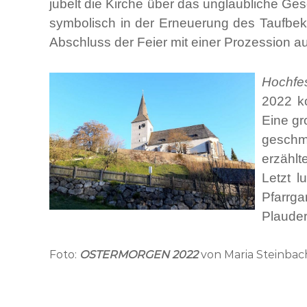
jubelt die Kirche über das unglaubliche Ge
symbolisch in der Erneuerung des Taufbek
Abschluss der Feier mit einer Prozession 
Hochfes
2022 k
Eine gr
geschm
erzählt
Letzt l
Pfarrga
Plauder
Foto:
OSTERMORGEN
2022
von Maria Steinbac