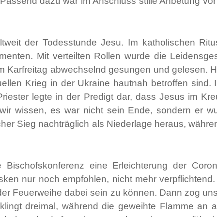
 Passend dazu war im Anschluss stille Anbetung vor 
tweit der Todesstunde Jesu. Im katholischen Ritus
menten. Mit verteilten Rollen wurde die Leidensg
um Karfreitag abwechselnd gesungen und gelesen. He
llen Krieg in der Ukraine hautnah betroffen sind. 
Priester legte in der Predigt dar, dass Jesus im
wir wissen, es war nicht sein Ende, sondern er w
cher Sieg nachträglich als Niederlage heraus, währe
he Bischofskonferenz eine Erleichterung der Co
en nur noch empfohlen, nicht mehr verpflichtend.
der Feuerweihe dabei sein zu können. Dann zog unse
klingt dreimal, während die geweihte Flamme an al