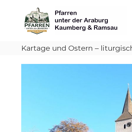
Skip
Pfarren
to
unter
content
derAraburg
in
Kaumberg
Kartage und Ostern – liturgis