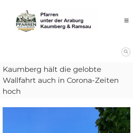
Skip
Pfarren
to
unter
content
derAraburg
in
Kaumberg
Kaumberg hält die gelobte
Wallfahrt auch in Corona-Zeiten
hoch