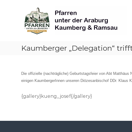
Skip
Pfarren
to
unter
content
derAraburg
in
Kaumberg
Kaumberger „Delegation“ triff
Die offizielle (nachträgliche) Geburtstagsfeier von Abt Matthäu
einigen KaumbergerInnen unseren Diözesanbischof DDr. Klaus Kün
{gallery}kueng_josef{/gallery}