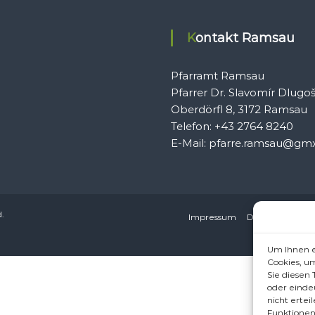
Kontakt Ramsau
Pfarramt Ramsau
Pfarrer Dr. Slavomír Dlugo
Oberdörfl 8, 3172 Ramsau
Telefon: +43 2764 8240
E-Mail: pfarre.ramsau@gmx
d.
Impressum
Datenschutzerkl
Um Ihnen e
Cookies, u
Sie diesen
oder einde
nicht erte
Funktionen