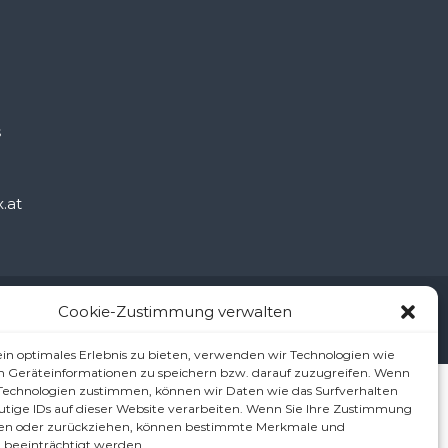
š
.at
ärung/Haftungsausschluss (Disclaimer)
Cookie-Richtlinie (EU)
Cookie-Zustimmung verwalten
in optimales Erlebnis zu bieten, verwenden wir Technologien wie
m Geräteinformationen zu speichern bzw. darauf zuzugreifen. Wenn
 Technologien zustimmen, können wir Daten wie das Surfverhalten
utige IDs auf dieser Website verarbeiten. Wenn Sie Ihre Zustimmung
ilen oder zurückziehen, können bestimmte Merkmale und
 beeinträchtigt werden.