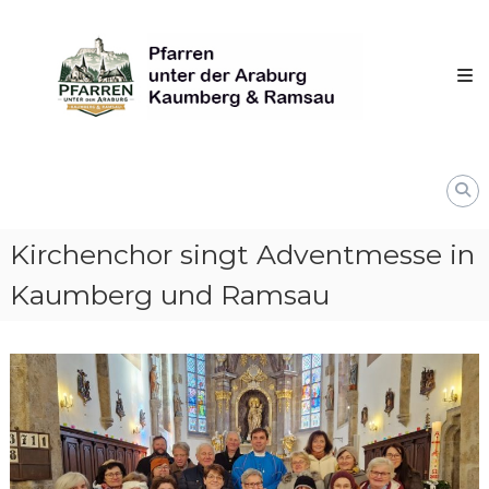
Skip
Pfarren
to
unter
content
derAraburg
in
Kaumberg
Kirchenchor singt Adventmesse in
Kaumberg und Ramsau