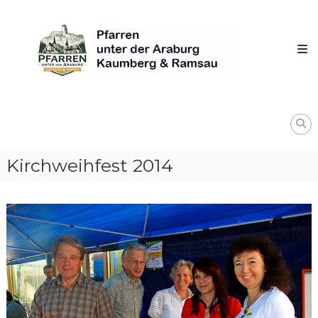
Skip
Pfarren
to
unter
content
derAraburg
in
Kaumberg
Kirchweihfest 2014