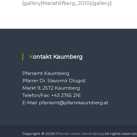
{gallery}Mariahilfberg_2010{/gallery}
Kontakt Kaumberg
Pfarramt Kaumberg
Pfarrer Dr. Slavomír Dlugoš
Markt 9, 2572 Kaumberg
Telefon/Fax: +43 2765 216
E-Mail: pfarramt@pfarrekaumberg.at
Copyright © 2026
Pfarren unter derAraburg
All rights reserve