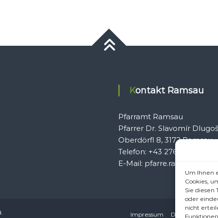
Kontakt Ramsau
Pfarramt Ramsau
Pfarrer Dr. Slavomír Dlugo
Oberdörfl 8, 3172 Ramsau
Telefon: +43 2764 8240
E-Mail: pfarre.ramsau@gmx
Um Ihnen e
Cookies, u
Sie diesen
oder einde
nicht erte
d.
Impressum
Datenschutzerkl
Funktionen