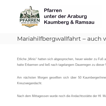
Skip
Pfarren
to
unter
content
derAraburg
in
Kaumberg
Mariahilfbergwallfahrt – auch 
Etliche „Minis“ hatten sich abgesprochen, heuer wieder zu Fuß a
hatte Erbarmen und ließ nach tagelangem Dauerregen zu dieser Wa
Am nächsten Morgen gesellten sich über 50 Kaumberger/inne
Kreuzwegandacht.
Nach dem Mittagessen wurde noch die Andachtsstätte der Hl. Magda