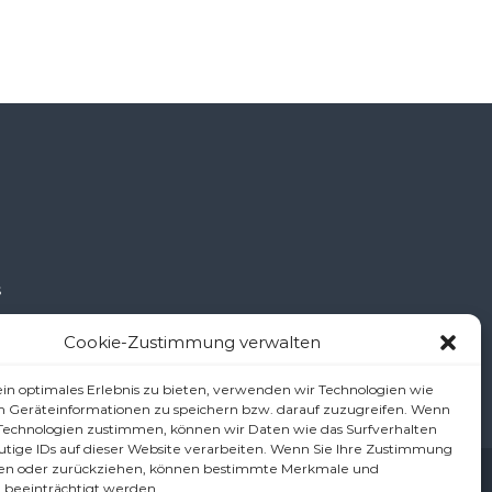
š
Cookie-Zustimmung verwalten
.at
in optimales Erlebnis zu bieten, verwenden wir Technologien wie
m Geräteinformationen zu speichern bzw. darauf zuzugreifen. Wenn
 Technologien zustimmen, können wir Daten wie das Surfverhalten
utige IDs auf dieser Website verarbeiten. Wenn Sie Ihre Zustimmung
ilen oder zurückziehen, können bestimmte Merkmale und
ärung/Haftungsausschluss (Disclaimer)
Cookie-Richtlinie (EU)
 beeinträchtigt werden.