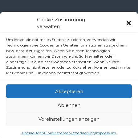
Kontakt Ramsau
Cookie-Zustimmung
verwalten
Pfarramt Ramsau
Um Ihnen ein optimales Erlebnis zu bieten, verwenden wir
Pfarrer Dr. Slavomír Dlugoš
Technologien wie Cookies, um Geräteinformationen zu speichern
Oberdörfl 8, 3172 Ramsau
bzw. darauf zuzugreifen. Wenn Sie diesen Technologien
zustimmen, können wir Daten wie das Surfverhalten oder
Telefon: +43 2764 8240
eindeutige IDs auf dieser Website verarbeiten. Wenn Sie Ihre
E-Mail: pfarre.ramsau@gmx.at
Zustimmung nicht erteilen oder zurückziehen, können bestimmte
Merkmale und Funktionen beeinträchtigt werden.
Akzeptieren
Ablehnen
Copyright © 2026
Pfarren unter derAraburg
All rights reserved.
Voreinstellungen anzeigen
Impressum
Datenschutzerklärung/Haftungsausschluss (Disclaimer)
Cookie-Richtlinie (EU)
Cookie-Richtlinie
Datenschutzerklärung
Impressum