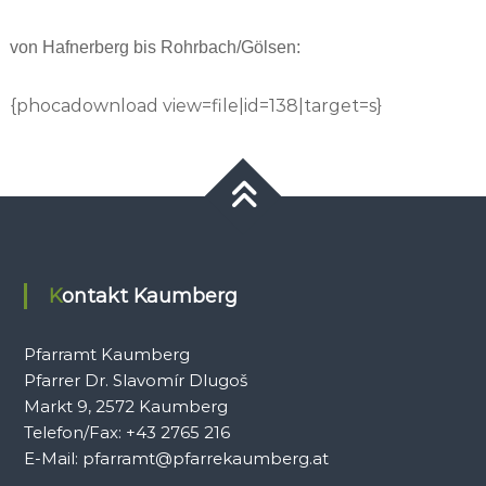
von Hafnerberg bis Rohrbach/Gölsen:
{phocadownload view=file|id=138|target=s}
Kontakt Kaumberg
Pfarramt Kaumberg
Pfarrer Dr. Slavomír Dlugoš
Markt 9, 2572 Kaumberg
Telefon/Fax: +43 2765 216
E-Mail: pfarramt@pfarrekaumberg.at