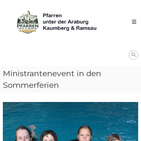
Skip
Pfarren
to
unter
content
derAraburg
in
Kaumberg
Ministrantenevent in den
Sommerferien