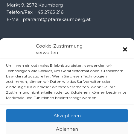
Markt 9, 2572 Kaumberg
Telefon/Fax: +43 2765 216
E-Mail: pfarramt@pfarrekaumberg.at
Kontakt Ramsau
Cookie-Zustimmung
verwalten
Pfarramt Ramsau
Um Ihnen ein optimales Erlebnis zu bieten, verwenden wir
Pfarrer Dr. Slavomír Dlugoš
Technologien wie Cookies, um Geräteinformationen zu speichern
Oberdörfl 8, 3172 Ramsau
bzw. darauf zuzugreifen. Wenn Sie diesen Technologien
Telefon: +43 2764 8240
zustimmen, können wir Daten wie das Surfverhalten oder
eindeutige IDs auf dieser Website verarbeiten. Wenn Sie Ihre
E-Mail: pfarre.ramsau@gmx.at
Zustimmung nicht erteilen oder zurückziehen, können bestimmte
Merkmale und Funktionen beeinträchtigt werden.
Akzeptieren
Ablehnen
Copyright © 2026
Pfarren unter derAraburg
All rights reserved.