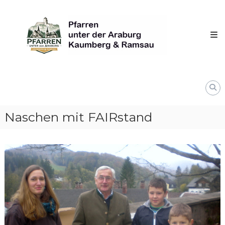
Skip
Pfarren
to
unter
content
derAraburg
in
Kaumberg
Naschen mit FAIRstand