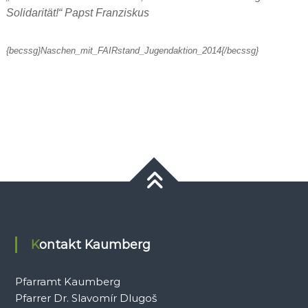
Solidarität!“ Papst Franziskus
{becssg}Naschen_mit_FAIRstand_Jugendaktion_2014{/becssg}
Kontakt Kaumberg
Pfarramt Kaumberg
Pfarrer Dr. Slavomír Dlugoš