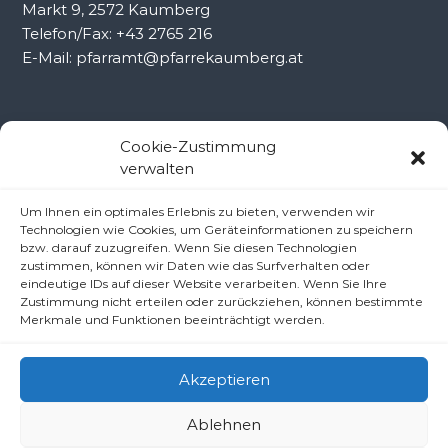
Markt 9, 2572 Kaumberg
Telefon/Fax: +43 2765 216
E-Mail: pfarramt@pfarrekaumberg.at
Kontakt Ramsau
Cookie-Zustimmung
verwalten
Pfarramt Ramsau
Um Ihnen ein optimales Erlebnis zu bieten, verwenden wir
Pfarrer Dr. Slavomír Dlugoš
Technologien wie Cookies, um Geräteinformationen zu speichern
Oberdörfl 8, 3172 Ramsau
bzw. darauf zuzugreifen. Wenn Sie diesen Technologien
Telefon: +43 2764 8240
zustimmen, können wir Daten wie das Surfverhalten oder
eindeutige IDs auf dieser Website verarbeiten. Wenn Sie Ihre
E-Mail: pfarre.ramsau@gmx.at
Zustimmung nicht erteilen oder zurückziehen, können bestimmte
Merkmale und Funktionen beeinträchtigt werden.
Akzeptieren
Ablehnen
Copyright © 2026
Pfarren unter derAraburg
All rights reserved.