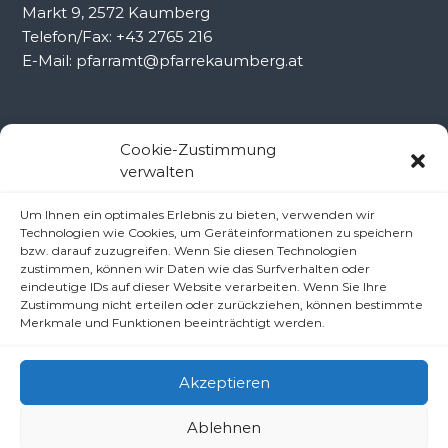
Markt 9, 2572 Kaumberg
Telefon/Fax: +43 2765 216
E-Mail: pfarramt@pfarrekaumberg.at
Kontakt Ramsau
Cookie-Zustimmung
verwalten
Pfarramt Ramsau
Um Ihnen ein optimales Erlebnis zu bieten, verwenden wir
Pfarrer Dr. Slavomír Dlugoš
Technologien wie Cookies, um Geräteinformationen zu speichern
Oberdörfl 8, 3172 Ramsau
bzw. darauf zuzugreifen. Wenn Sie diesen Technologien
zustimmen, können wir Daten wie das Surfverhalten oder
Telefon: +43 2764 8240
eindeutige IDs auf dieser Website verarbeiten. Wenn Sie Ihre
E-Mail: pfarre.ramsau@gmx.at
Zustimmung nicht erteilen oder zurückziehen, können bestimmte
Merkmale und Funktionen beeinträchtigt werden.
Akzeptieren
Ablehnen
Copyright © 2026
Pfarren unter derAraburg
All rights reserved.