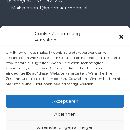
Telefon/Fax: +43 2765 216
E-Mail: pfarramt@pfarrekaumberg.at
Kontakt Ramsau
Cookie-Zustimmung
verwalten
Pfarramt Ramsau
Um Ihnen ein optimales Erlebnis zu bieten, verwenden wir
Pfarrer Dr. Slavomír Dlugoš
Technologien wie Cookies, um Geräteinformationen zu speichern
Oberdörfl 8, 3172 Ramsau
bzw. darauf zuzugreifen. Wenn Sie diesen Technologien
Telefon: +43 2764 8240
zustimmen, können wir Daten wie das Surfverhalten oder
eindeutige IDs auf dieser Website verarbeiten. Wenn Sie Ihre
E-Mail: pfarre.ramsau@gmx.at
Zustimmung nicht erteilen oder zurückziehen, können bestimmte
Merkmale und Funktionen beeinträchtigt werden.
Akzeptieren
Ablehnen
Copyright © 2026
Pfarren unter derAraburg
All rights reserved.
Voreinstellungen anzeigen
Impressum
Datenschutzerklärung/Haftungsausschluss (Disclaimer)