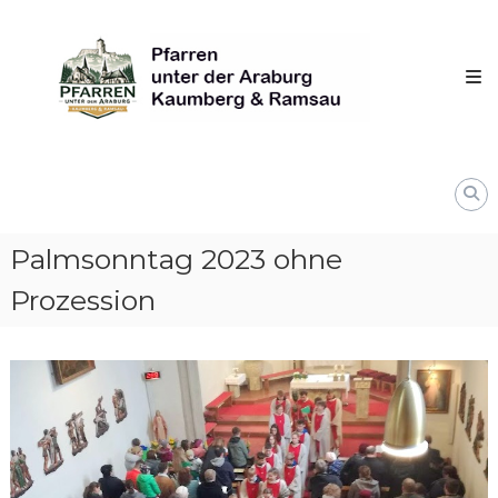
Skip
Pfarren
to
unter
content
derAraburg
in
Kaumberg
Palmsonntag 2023 ohne
Prozession