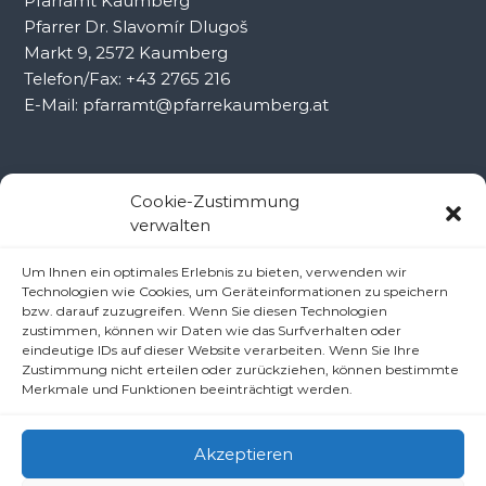
Pfarramt Kaumberg
Pfarrer Dr. Slavomír Dlugoš
Markt 9, 2572 Kaumberg
Telefon/Fax: +43 2765 216
E-Mail: pfarramt@pfarrekaumberg.at
Kontakt Ramsau
Cookie-Zustimmung
verwalten
Pfarramt Ramsau
Um Ihnen ein optimales Erlebnis zu bieten, verwenden wir
Pfarrer Dr. Slavomír Dlugoš
Technologien wie Cookies, um Geräteinformationen zu speichern
Oberdörfl 8, 3172 Ramsau
bzw. darauf zuzugreifen. Wenn Sie diesen Technologien
zustimmen, können wir Daten wie das Surfverhalten oder
Telefon: +43 2764 8240
eindeutige IDs auf dieser Website verarbeiten. Wenn Sie Ihre
E-Mail: pfarre.ramsau@gmx.at
Zustimmung nicht erteilen oder zurückziehen, können bestimmte
Merkmale und Funktionen beeinträchtigt werden.
Akzeptieren