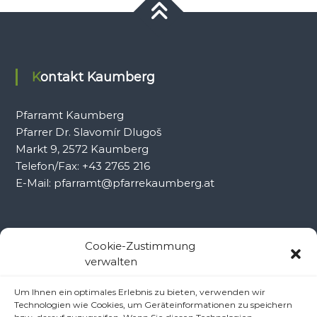
Kontakt Kaumberg
Pfarramt Kaumberg
Pfarrer Dr. Slavomír Dlugoš
Markt 9, 2572 Kaumberg
Telefon/Fax: +43 2765 216
E-Mail: pfarramt@pfarrekaumberg.at
Kontakt Ramsau
Cookie-Zustimmung
verwalten
Pfarramt Ramsau
Um Ihnen ein optimales Erlebnis zu bieten, verwenden wir
Pfarrer Dr. Slavomír Dlugoš
Technologien wie Cookies, um Geräteinformationen zu speichern
Oberdörfl 8, 3172 Ramsau