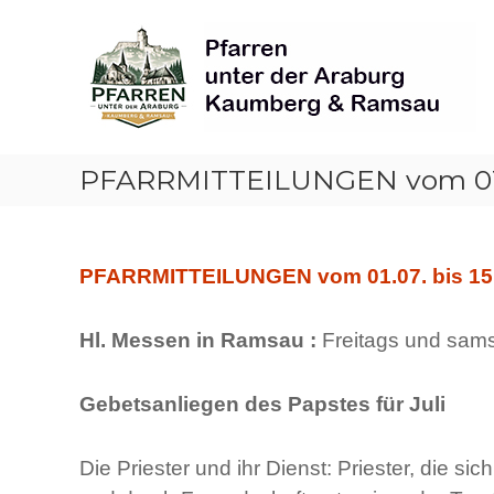
Skip
Pfarren
to
unter
content
derAraburg
in
Kaumberg
PFARRMITTEILUNGEN vom 01.07
PFARRMITTEILUNGEN vom 01.07. bis 15
Hl. Messen in Ramsau :
Freitags und sam
Gebetsanliegen des Papstes für Juli
Die Priester und ihr Dienst: Priester, die s