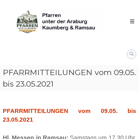
Skip
Pfarren
to
unter
content
derAraburg
in
Kaumberg
PFARRMITTEILUNGEN vom 09.05.
bis 23.05.2021
PFARRMITTEILUNGEN vom 09.05. bis
23.05.2021
Hl. Messen in Ramsau:
Samstags um 17.30 Uhr,