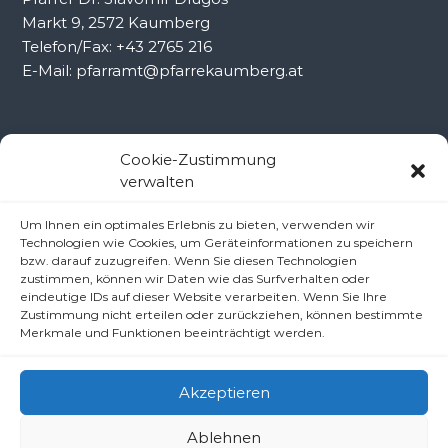
Markt 9, 2572 Kaumberg
Telefon/Fax: +43 2765 216
E-Mail: pfarramt@pfarrekaumberg.at
Kontakt Ramsau
Cookie-Zustimmung
verwalten
Pfarramt Ramsau
Um Ihnen ein optimales Erlebnis zu bieten, verwenden wir
Pfarrer Dr. Slavomír Dlugoš
Technologien wie Cookies, um Geräteinformationen zu speichern
Oberdörfl 8, 3172 Ramsau
bzw. darauf zuzugreifen. Wenn Sie diesen Technologien
zustimmen, können wir Daten wie das Surfverhalten oder
Telefon: +43 2764 8240
eindeutige IDs auf dieser Website verarbeiten. Wenn Sie Ihre
E-Mail: pfarre.ramsau@gmx.at
Zustimmung nicht erteilen oder zurückziehen, können bestimmte
Merkmale und Funktionen beeinträchtigt werden.
Akzeptieren
Ablehnen
Copyright © 2026
Pfarren unter derAraburg
All rights reserved.