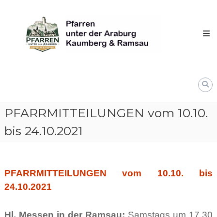
Skip
Pfarren
to
unter
content
derAraburg
in
Kaumberg
PFARRMITTEILUNGEN vom 10.10.
bis 24.10.2021
PFARRMITTEILUNGEN vom 10.10. bis
24.10.2021
Hl. Messen in der Ramsau:
Samstags um 17.30