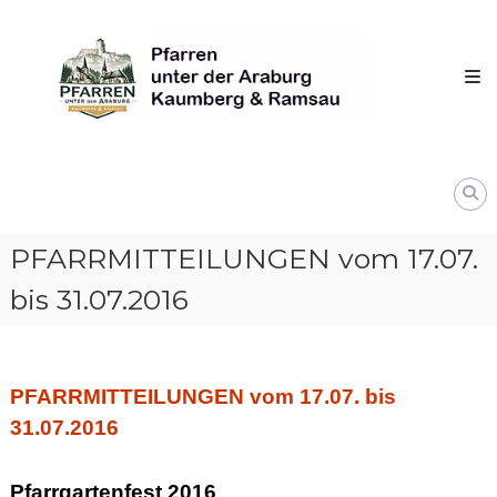
Skip
Pfarren
to
unter
content
derAraburg
in
Kaumberg
PFARRMITTEILUNGEN vom 17.07.
bis 31.07.2016
PFARRMITTEILUNGEN vom 17.07. bis
31.07.2016
Pfarrgartenfest 2016