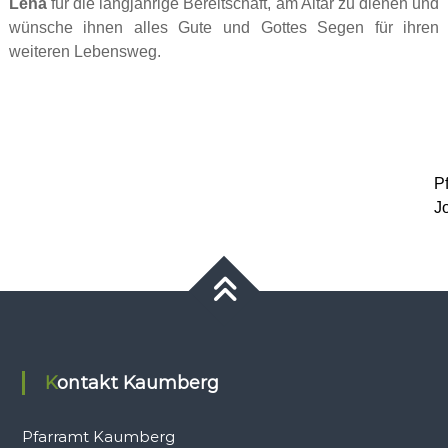
Lena
für die langjährige Bereitschaft, am Altar zu dienen und
wünsche ihnen alles Gute und Gottes Segen für ihren
weiteren Lebensweg.
Pf
J
Kontakt Kaumberg
Pfarramt Kaumberg