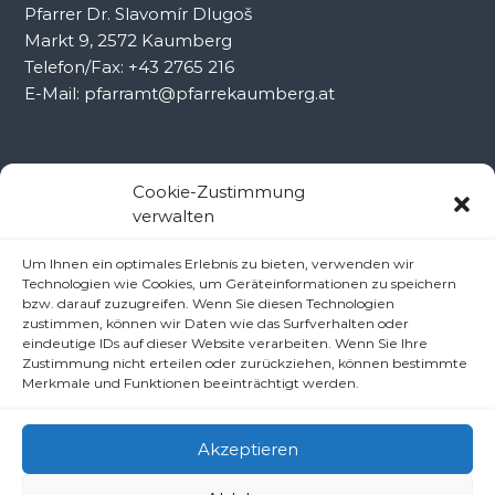
Pfarrer Dr. Slavomír Dlugoš
Markt 9, 2572 Kaumberg
Telefon/Fax: +43 2765 216
E-Mail: pfarramt@pfarrekaumberg.at
Kontakt Ramsau
Cookie-Zustimmung
verwalten
Pfarramt Ramsau
Um Ihnen ein optimales Erlebnis zu bieten, verwenden wir
Pfarrer Dr. Slavomír Dlugoš
Technologien wie Cookies, um Geräteinformationen zu speichern
Oberdörfl 8, 3172 Ramsau
bzw. darauf zuzugreifen. Wenn Sie diesen Technologien
zustimmen, können wir Daten wie das Surfverhalten oder
Telefon: +43 2764 8240
eindeutige IDs auf dieser Website verarbeiten. Wenn Sie Ihre
E-Mail: pfarre.ramsau@gmx.at
Zustimmung nicht erteilen oder zurückziehen, können bestimmte
Merkmale und Funktionen beeinträchtigt werden.
Akzeptieren