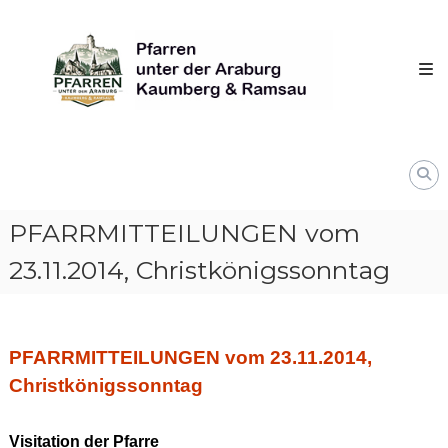
Skip
Pfarren
to
unter
content
derAraburg
in
Kaumberg
PFARRMITTEILUNGEN vom
23.11.2014, Christkönigssonntag
PFARRMITTEILUNGEN vom 23.11.2014,
Christkönigssonntag
Visitation der Pfarre