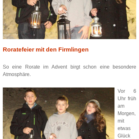
Roratefeier mit den Firmlingen
So eine Rorate im Advent birgt schon eine besondere
Atmosphäre.
Vor 6
Uhr früh
am
Morgen,
mit
etwas
Glück