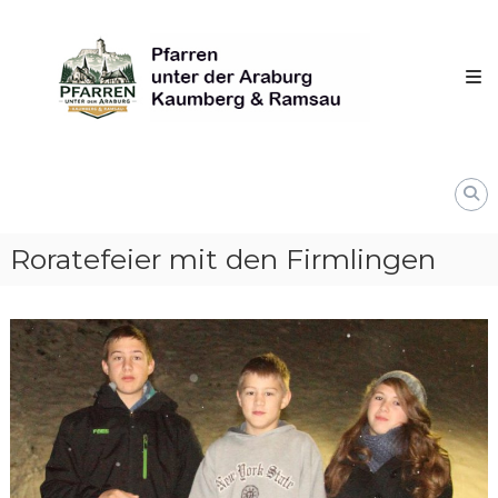
Skip
Pfarren
to
unter
content
derAraburg
in
Kaumberg
Roratefeier mit den Firmlingen