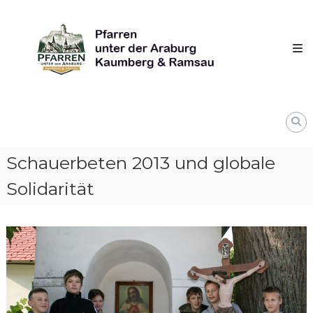
Skip
Pfarren
to
unter
content
derAraburg
in
Kaumberg
Schauerbeten 2013 und globale
Solidarität