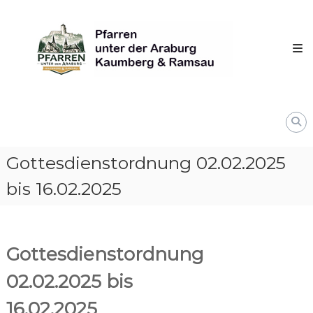
Skip
Pfarren
to
unter
content
derAraburg
in
Kaumberg
Gottesdienstordnung 02.02.2025
bis 16.02.2025
Gottesdienstordnung
02.02.2025 bis
16.02.2025