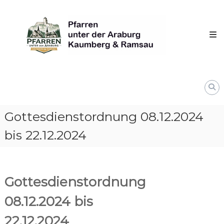
Skip
Pfarren
to
unter
content
derAraburg
in
Kaumberg
Gottesdienstordnung 08.12.2024
bis 22.12.2024
Gottesdienstordnung
08.12.2024 bis
22.12.2024