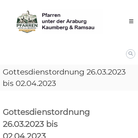
Skip
Pfarren
to
unter
content
derAraburg
in
Kaumberg
Gottesdienstordnung 26.03.2023
bis 02.04.2023
Gottesdienstordnung
26.03.2023 bis
02.04.2023