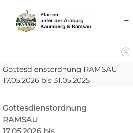
Skip
Pfarren
to
unter
content
derAraburg
in
Kaumberg
Gottesdienstordnung RAMSAU
17.05.2026 bis 31.05.2025
Gottesdienstordnung
RAMSAU
17.05.2026 bis