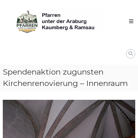
Skip
Pfarren
to
unter
content
derAraburg
in
Kaumberg
Spendenaktion zugunsten
Kirchenrenovierung – Innenraum