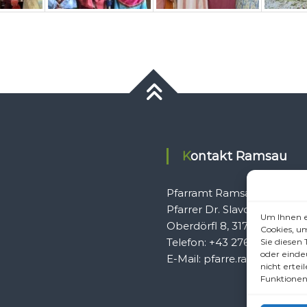
Kontakt Ramsau
Pfarramt Ramsau
Pfarrer Dr. Slavomír Dlugo
Um Ihnen e
Oberdörfl 8, 3172 Ramsau
Cookies, u
Telefon: +43 2764 8240
Sie diesen
oder einde
E-Mail: pfarre.ramsau@gmx
nicht erte
Funktionen