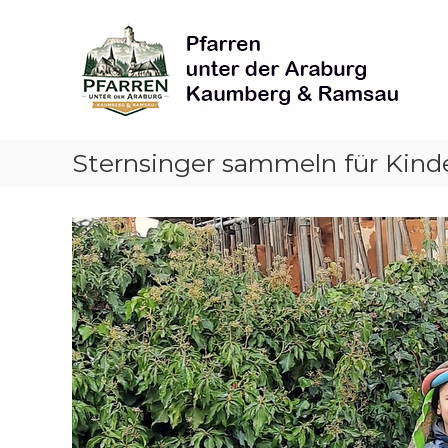
Skip
Pfarren
to
unter
content
derAraburg
in
Kaumberg
Sternsinger sammeln für Kinde