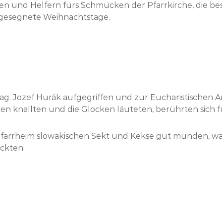
nen und Helfern fürs Schmücken der Pfarrkirche, die bes
 gesegnete Weihnachtstage.
e Mag. Jozef Hurák aufgegriffen und zur Eucharistische
n knallten und die Glocken läuteten, berührten sich fü
 Pfarrheim slowakischen Sekt und Kekse gut munden, wä
ckten.