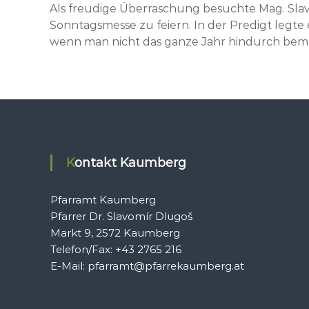
Als
freudige Überraschung besuchte Mag. Slav
Sonntagsmesse zu feiern. In der Predigt legte
wenn man nicht das ganze Jahr hindurch bem
Kontakt Kaumberg
Pfarramt Kaumberg
Pfarrer Dr. Slavomír Dlugoš
Markt 9, 2572 Kaumberg
Telefon/Fax: +43 2765 216
E-Mail: pfarramt@pfarrekaumberg.at