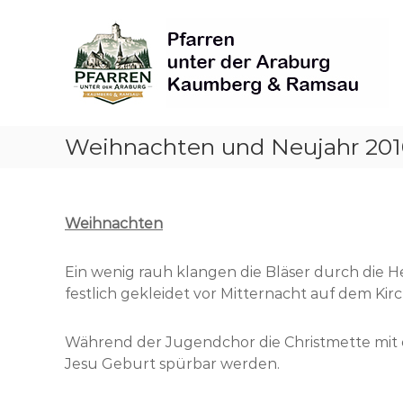
Skip
Pfarren
to
unter
content
derAraburg
in
Kaumberg
Weihnachten und Neujahr 201
Weihnachten
Ein wenig r
auh klangen die Bläser durch die He
festlich gekleidet vor Mitternacht auf dem K
Während der Jugendchor die Christmette mit 
Jesu Geburt spürbar werden.