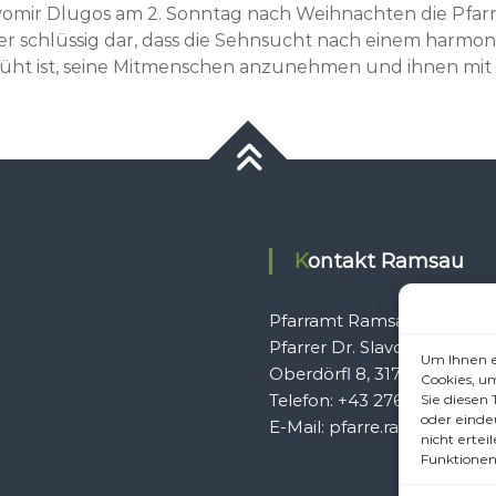
omir Dlugos am 2. Sonntag nach Weihnachten die Pfarr
 er schlüssig dar, dass die Sehnsucht nach einem harmo
üht ist, seine Mitmenschen anzunehmen und ihnen mi
Kontakt Ramsau
Pfarramt Ramsau
Pfarrer Dr. Slavomír Dlugo
Um Ihnen e
Oberdörfl 8, 3172 Ramsau
Cookies, u
Telefon: +43 2764 8240
Sie diesen
oder einde
E-Mail: pfarre.ramsau@gmx
nicht erte
Funktionen