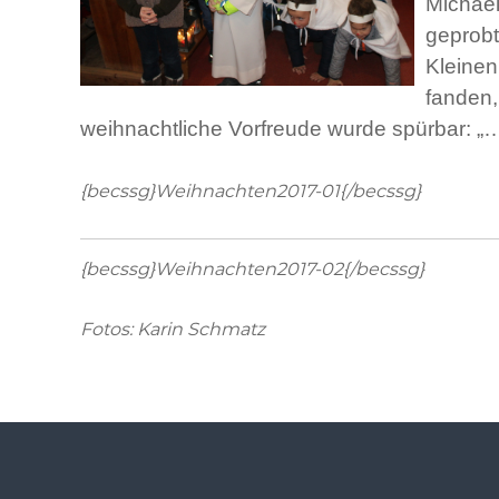
Michae
geprobt
Kleine
fanden,
weihnachtliche Vorfreude wurde spürbar: „…
{becssg}Weihnachten2017-01{/becssg}
{becssg}Weihnachten2017-02{/becssg}
Fotos: Karin Schmatz