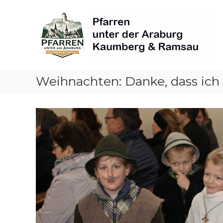
Skip
Pfarren
to
unter
content
derAraburg
in
Kaumberg
Weihnachten: Danke, dass ich