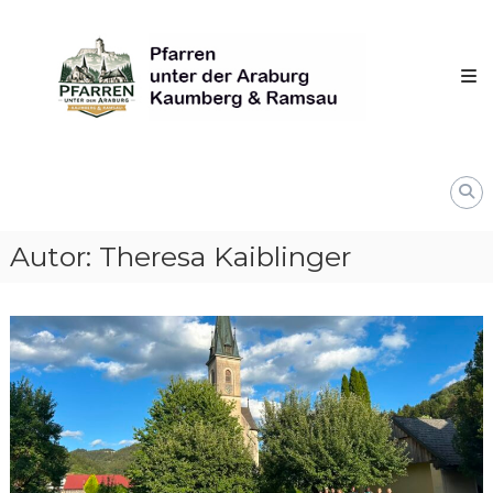
Skip
Pfarren
to
unter
content
derAraburg
in
Kaumberg
Autor:
Theresa Kaiblinger